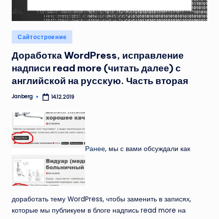
Опубликовано
Сайтостроение
в
Доработка WordPress, исправление
надписи read more (читать далее) с
английской на русскую. Часть вторая
Janberg
14.12.2019
Запись
от
Ранее,
мы с вами обсуждали как
доработать тему WordPress, чтобы заменить в записях,
которые мы публикуем в блоге надпись read more на