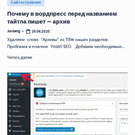
Опубликовано
Сайтостроение
в
Почему в вордпресс перед названием
тайтла пишет — архив
Janberg
26.06.2020
Запись
от
Удаляем слово “Архивы” из Title наших разделов
Проблема в плагине Yoast SEO. Добавим необходимые…
Читать далее