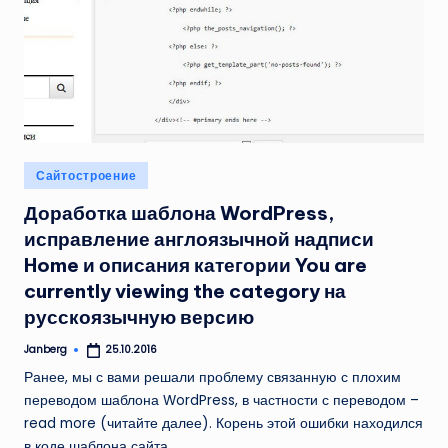
Опубликовано
Сайтостроение
в
Доработка шаблона WordPress,
исправление англоязычной надписи
Home и описания категории You are
currently viewing the category на
русскоязычную версию
Janberg
25.10.2016
Запись
от
Ранее, мы с вами решали проблему связанную с плохим
переводом шаблона WordPress, в частности с переводом –
read more (читайте далее). Корень этой ошибки находился
в коде шаблона сайта.