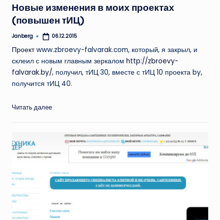
Новые изменения в моих проектах
(повышен тИЦ)
Janberg
06.12.2015
Запись
от
Проект
www.zbroevy-falvarak.com, который, я закрыл, и
склеил с новым главным зеркалом
http://zbroevy-
falvarak.by/
, получил, тИЦ 30, вместе с тИЦ 10 проекта by,
получится тИЦ 40.
Читать далее