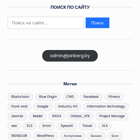
записей
ПОИСК ПО САЙТУ
Найти:
admin@janberg.by
Метки
Blockchain
Blue Origin
CMS
Facebook
Fitness
Front-end
Google
Industry 4.0
Information technology
Joomla
Model
NASA
Orbital_ATK
Project Manage
seo
SLS
Smm
SpaceX
Travel
ULA
WENGLOR
WordPress
Антиутопии
Бизнес
Блог