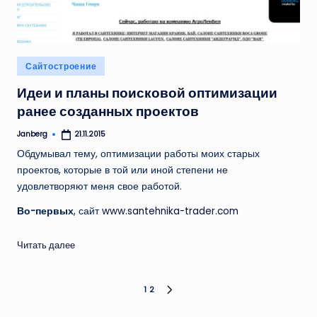
Опубликовано
Сайтостроение
в
Идеи и планы поисковой оптимизации
ранее созданных проектов
Janberg
21.11.2015
Запись
от
Обдумывал тему, оптимизации работы моих старых
проектов, которые в той или иной степени не
удовлетворяют меня свое работой.
Во-первых
, сайт
www.santehnika-trader.com
Читать далее
Пагинация
1
2
СЛЕД.
СТРАНИЦА