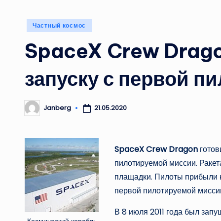
Опубликовано
Частный космос
в
SpaceX Crew Drago
запуску с первой п
21.05.2020
Janberg
Запись
от
SpaceX Crew Dragon
готови
пилотируемой миссии. Ракета
плащадки. Пилоты прибыли н
первой пилотируемой миссии
В 8 июля 2011 года был зап
Космический корабль