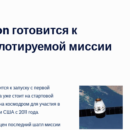
n готовится к
илотируемой миссии
тся к запуску с первой
 уже стоит на стартовой
а космодром для участия в
 США с 2011 года.
ущен последний шатл миссии