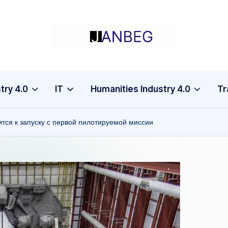
I
Четвертая
промышленная
n
революция
d
try 4.0
IT
Нumanities Industry 4.0
Tr
u
тся к запуску с первой пилотируемой миссии
s
t
r
y
4