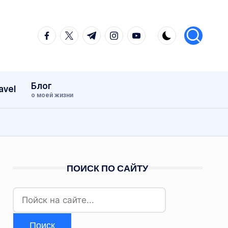
facebook.com
twitter.com
t.me
instagram.com
youtube.com
Блог
avel
о моей жизни
ПОИСК ПО САЙТУ
Найти: