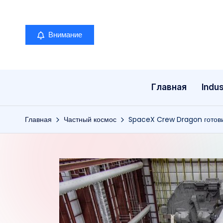
Перейти
Внимание
к
содержимому
Главная
Indus
Главная
Частный космос
SpaceX Crew Dragon готови