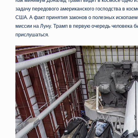
Как минимум Дональд Трамп видит в космосе одно и
задачу передового американского господства в кос
США. А факт принятия законов о полезных ископаемых
миссии на Луну. Трамп в первую очередь человека би
прислушаться.