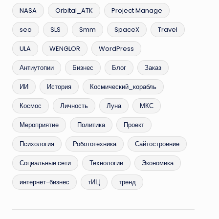
NASA
Orbital_ATK
Project Manage
seo
SLS
Smm
SpaceX
Travel
ULA
WENGLOR
WordPress
Антиутопии
Бизнес
Блог
Заказ
ИИ
История
Космический_корабль
Космос
Личность
Луна
МКС
Мероприятие
Политика
Проект
Психология
Робототехника
Сайтостроение
Социальные сети
Технологии
Экономика
интернет-бизнес
тИЦ
тренд