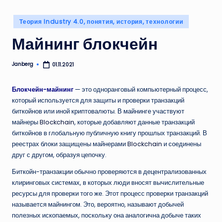
Опубликовано
Теория Industry 4.0, понятия, история, технологии
в
Майнинг блокчейн
Janberg
01.11.2021
Запись
от
Блокчейн-майнинг
— это одноранговый компьютерный процесс,
который используется для защиты и проверки транзакций
биткойнов или иной криптовалюты. В майнинге участвуют
майнеры
Blockchain
, которые добавляют данные транзакций
биткойнов в глобальную публичную книгу прошлых транзакций. В
реестрах блоки защищены майнерами
Blockchain
и соединены
друг с другом, образуя цепочку.
Биткойн-транзакции обычно проверяются в децентрализованных
клиринговых системах, в которых люди вносят вычислительные
ресурсы для проверки того же. Этот процесс проверки транзакций
называется майнингом. Это, вероятно, называют добычей
полезных ископаемых, поскольку она аналогична добыче таких