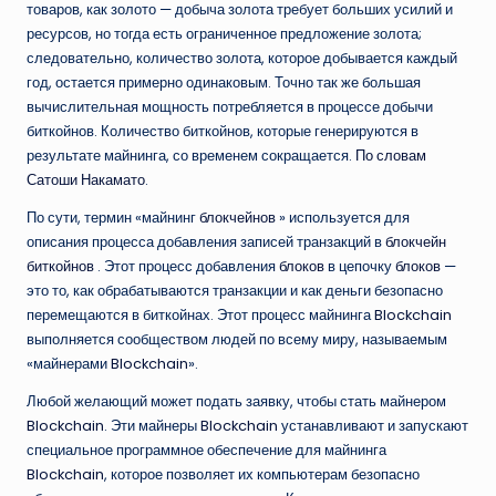
товаров, как золото — добыча золота требует больших усилий и
ресурсов, но тогда есть ограниченное предложение золота;
следовательно, количество золота, которое добывается каждый
год, остается примерно одинаковым. Точно так же большая
вычислительная мощность потребляется в процессе добычи
биткойнов. Количество биткойнов, которые генерируются в
результате майнинга, со временем сокращается.
По словам
Сатоши Накамато
.
По сути, термин «майнинг
блокчейнов
» используется для
описания процесса добавления записей транзакций в
блокчейн
биткойнов
. Этот процесс добавления
блоков
в цепочку
блоков
—
это то, как обрабатываются транзакции и как деньги безопасно
перемещаются в биткойнах. Этот процесс майнинга
Blockchain
выполняется сообществом людей по всему миру, называемым
«майнерами
Blockchain
».
Любой желающий может подать заявку, чтобы стать майнером
Blockchain
. Эти майнеры
Blockchain
устанавливают и запускают
специальное программное обеспечение для майнинга
Blockchain
, которое позволяет их компьютерам безопасно