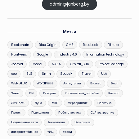
admin@janberg.by
Метки
Blockchain
Blue Origin
CMS
Facebook
Fitness
Front-end
Google
Industry 4.0
Information technology
Joomla
Model
NASA
Orbital_ATK
Project Manage
seo
SLS
Smm
SpaceX
Travel
ULA
WENGLOR
WordPress
Антиутопии
Бизнес
Блог
Заказ
ИИ
История
Космический_корабль
Космос
Личность
Луна
МКС
Мероприятие
Политика
Проект
Психология
Робототехника
Сайтостроение
Социальные сети
Технологии
Экономика
интернет-бизнес
тИЦ
тренд